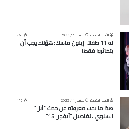
الأمم المتحدة
سبتمبر 11, 2023
260
له 11 طفلاً.. إيلون ماسك: هؤلاء يجب أن
يتكاثروا فقط!
الأمم المتحدة
سبتمبر 11, 2023
148
هذا ما يجب معرفته عن حدث “أبل”
السنوي.. تفاصيل “آيفون 15”!