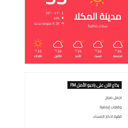
مدينة المكلا
36º - 31º
49%
8.28 كيلومتر/ساعة
سماء صافية
35
36
35
36
36
℃
℃
℃
℃
℃
الجمعة
السبت
الأحد
الأثنين
الثلاثاء
يذاع الآن على راديو الأمل FM
اجمل صباح
وقفات إيمانية
فقرة اذكار المساء