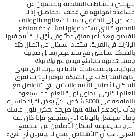
مهتمين بالنشاطات التقليدية، ويحجمون عن
مساعدة أمهاتهم في قطف المحاصيل، إذ لا
يذهبون إلى الحقول بسبب انشغالهم بالهواتف
المحمولة التي يستخدمونها لمشاهدة مقاطع
الفيديو، وهذا أمر مقلق جداً”.وفي أوّل ليلة أُتيح فيها
الإنترنت في القرية، استفاد السكان من اتصال جيّد
بالشبكة لساعتين مع سماعهم رسائل صوتية
ومشاهدتهم مقاطع فيديو عبر تيك توك
ويوتيوب.ووعدت بلدية أتالايا دو نورتيه التي تتولى
إدارة الاشتراكات في الشبكة، بتوفير الإنترنت لقرى
السكان الأصليين الثانية والستين التي “تتواصل مع
العالم الخارجي” بحلول نهاية العام، مما سيعود
بالمنفعة على 6000 شخص.لكنّ بعض أفراد ماتسيه
بدأت تراودهم أسئلة بينها طريقة تفكير إيلون ماسك
وماذا سيفعل بالبيانات التي ستُجمَع. فإذا كان ثمة
أمر واحد يفهمه السكان الأصليون عن المجتمع
الغربي، هو أن “الأشخاص البيض لا يوفرون أي شيء