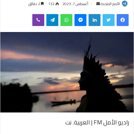
الأمم المتحدة
أ
أغسطس 7, 2023
132
2 دقائق
ر
فيسبوك
تويتر
لينكدإن
ماسنجر
واتساب
تيلقرام
ڤايبر
س
ل
ب
ر
ي
د
ا
إ
ل
ك
ت
ر
و
ن
ي
راديو الأمل FM | العربية. نت
ا