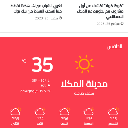
“كوكا كولا” تكشف عن أول
تغري الشباب عبر AI.. هكذا تخطط
مشروب يتم تطويره عبر الذكاء
ميتا لسحب البساط من تيك توك
الاصطناعي
سبتمبر 25, 2023
سبتمبر 25, 2023
الطقس
35
℃
مدينة المكلا
35º - 30º
39%
15.5 كيلومتر/ساعة
سماء صافية
35
34
36
36
35
℃
℃
℃
℃
℃
الخميس
الجمعة
السبت
الأحد
الأثنين