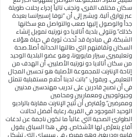
سكان مختلف القرى، وتجنب تالياً إجراء رحلات طويلة
عبر زوارق آلية. ويشير إلى أن “نوفا إسبيرانسا بعيدة
جداً والوصول إليها صعب والتواصل مع سكانها
كذلك”.وتتولى بلدية أتالايا دو نورتيه تمويل إنشاء
الشبكة، في مبادرة قد تُحدث ثورة في حياة هؤلاء
السكان وثقافتهم التي طالتها الحداثة أصلاً.صحة
وتعليميرى سيزار مايورونا، وهو عضو البلدية الوحيد
من سكان أتالايا دو نورتيه الأصليين، أن الهدف من
إتاحة الإنترنت للمجموعة الأصلية هو تحسين المجال
التعليمي. ويقول: “باتت لدينا أحلام مستقبلية تتمثل
في أن نصبح قادرين على تدريب مهندسين مدنيين
وجيولوجيين ومعماريين ومحامين
وممرضين”.ويُفترض أن تُتيح الإنترنت مقارنة بالراديو
الوحيد الموجود في القرية، رعاية أفضل لحالات
الطوارئ الصحية التي غالباً ما تكون ناجمة عن لدغات
أفاع يتعرّض لها الأشخاص. وفي هذا السياق يقول
فابيو رودريغيز، وهو ممرض في سيساي التي تشكل