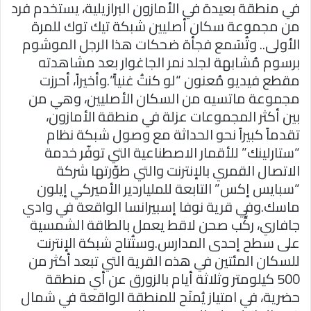
في منطقة بعيدة في الأمازون البرازيلية، يستخدم فرد
من مجموعة سكان أصليين شبكة تيك توك للمرة
الأولى.. وتُسَمع فجأة ضحكات هذا الرجل الموشوم
برسوم مُشابهة لجلد نمر الجاغوار بعد مشاهدته
مقطع فيديو مُعنون “لو كنتُ غنياً”.وأخيراً، أحرزت
مجموعة ماتسيه من السكان الأصليين، وهي من
بين أكثر المجموعات عزلة في منطقة الأمازون،
تقدماً كبيراً نحو الحداثة مع وصول شبكة نظام
“ستارلينك” للأقمار الاصطناعية التي توفّر خدمة
الاتصال القمري بالإنترنت والتي طوّرتها شركة
“سبايس إكس” التابعة للملياردير الأميركي إيلون
ماسك.وفي قرية نوفا إسبيرانسا الواقعة في وادي
جافاري، ركِّب صحن لاقط يعمل بالطاقة الشمسية
على سطح إحدى المدارس.وستُتاح شبكة الإنترنت
للسكان المئتين في هذه القرية التي تبعد أكثر من
500 كيلومتر وثلاثة أيام بالزورق عن أي منطقة
حضرية، في امتياز يُمنَح للمنطقة الواقعة في شمال