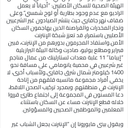
الهيئة الصحية للسكان الأصليين: “أحياناً لا يعمل
الراديو مع عدم وجود بطارية أو لوح شمسي”.وعلى
ضفاف نهر جافاري حيث ينتشر الصيادون غير الشرعيين
وتجار المخدرات والقراصنة الذين يهاجمون السكان
الأصليين باستمرار، قد تعزز شبكة الإنترنت
الأمن.واستفاد المجرمون بدورهم من الإنترنت، فبين
فبراير ومطلع يوليو، صادرت وكالة البيئة البرازيلية
“إيباما” 11 علبة معدات لستارلينك من عمال مناجم
غير شرعيين في محمية يانومامي على مسافة نحو
1400 كيلومتر شمال شرق جافاري.ولأسباب أخرى، لا
يخفي أفراد مجموعة ماتسيه قلقهم من إتاحة
الإنترنت في منطقتهم. وبمجرد تركيب الصحن اللاقط،
دعا المسنون في المجموعة إلى اجتماع طارئ قرروا
خلاله قطع الإنترنت مساء عن السكان باستثناء
المعلمين والموظفين الصحيين والمسؤولين.
ويقول بيني مايورونا إن “الإنترنت يجعل الشباب غير