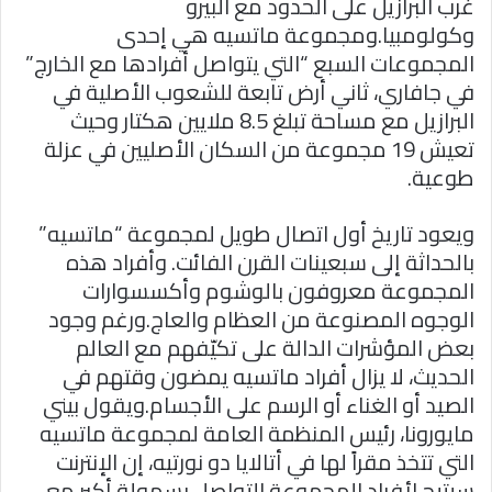
غرب البرازيل على الحدود مع البيرو
وكولومبيا.ومجموعة ماتسيه هي إحدى
المجموعات السبع “التي يتواصل أفرادها مع الخارج”
في جافاري، ثاني أرض تابعة للشعوب الأصلية في
البرازيل مع مساحة تبلغ 8.5 ملايين هكتار وحيث
تعيش 19 مجموعة من السكان الأصليين في عزلة
طوعية.
ويعود تاريخ أول اتصال طويل لمجموعة “ماتسيه”
بالحداثة إلى سبعينات القرن الفائت. وأفراد هذه
المجموعة معروفون بالوشوم وأكسسوارات
الوجوه المصنوعة من العظام والعاج.ورغم وجود
بعض المؤشرات الدالة على تكيّفهم مع العالم
الحديث، لا يزال أفراد ماتسيه يمضون وقتهم في
الصيد أو الغناء أو الرسم على الأجسام.ويقول بيني
مايورونا، رئيس المنظمة العامة لمجموعة ماتسيه
التي تتخذ مقراً لها في أتالايا دو نورتيه، إن الإنترنت
سيتيح لأفراد المجموعة التواصل بسهولة أكبر مع