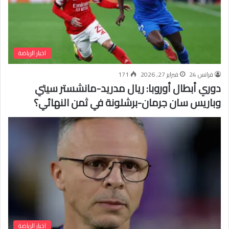
اخبار الرياضة
فرانس 24
فبراير 27, 2026
171
دوري أبطال أوروبا: ريال مدريد-مانشستر سيتي
وباريس سان جرمان-برشلونة في ثمن النهائي؟
اخبار الرياضة