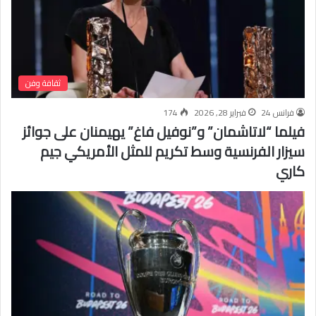
ثقافة وفن
فرانس 24
فبراير 28, 2026
174
فيلما “لاتاشمان” و”نوفيل فاغ” يهيمنان على جوائز
سيزار الفرنسية وسط تكريم للمثل الأمريكي جيم
كاري