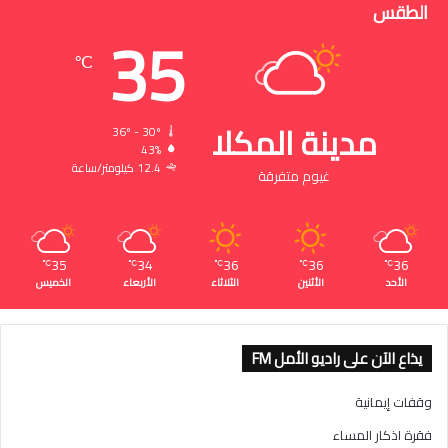
الطقس
35
℃
مدينة المكلا
36º - 30º
43%
12.4 كيلومتر/ساعة
غيوم متفرقة
35
34
36
36
36
℃
℃
℃
℃
℃
الأحد
الأثنين
الثلاثاء
الأربعاء
الخميس
يذاع الآن على راديو الأمل FM
وقفات إيمانية
فقرة اذكار المساء