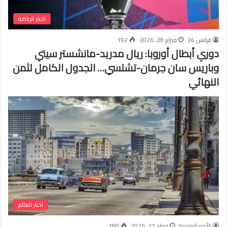
اخبار الرياضة
فرانس 24
فبراير 28, 2026
192
دوري أبطال أوروبا: ريال مدريد-مانشستر سيتي
وباريس سان جرمان-تشلسي… الجدول الكامل لثمن
النهائي
اخبار العالم
الأمم المتحدة
فبراير 27, 2026
180