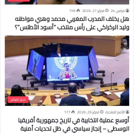
فرانس 24
فبراير 27, 2026
159
هل يخلف المدرب المغربي محمد وهبي مواطنه
وليد الركراكي على رأس منتخب “أسود الأطلس”؟
اخبار العالم
الأمم المتحدة
فبراير 26, 2026
177
أوسع عملية انتخابية في تاريخ جمهورية أفريقيا
الوسطى – إنجاز سياسي في ظل تحديات أمنية