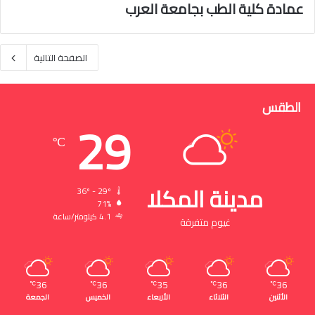
عمادة كلية الطب بجامعة العرب
الصفحة التالية
الطقس
29
℃
مدينة المكلا
36º - 29º
71%
4.1 كيلومتر/ساعة
غيوم متفرقة
36
36
35
36
36
℃
℃
℃
℃
℃
الأثنين
الثلاثاء
الأربعاء
الخميس
الجمعة