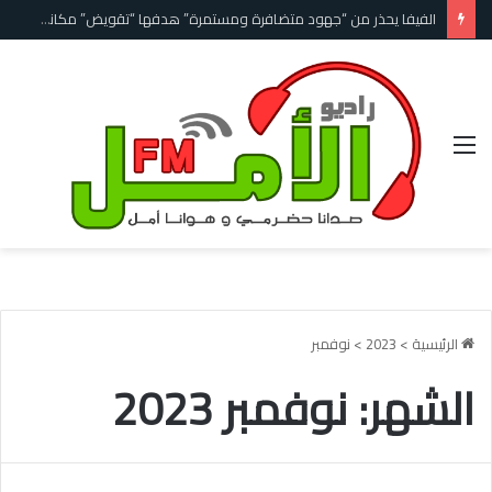
ميسي يودع والده خورخي في روساريو بعد عقود رافقه خلالها في مسيرته
القائمة
الرئيسية
>
2023
>
نوفمبر
الشهر:
نوفمبر 2023