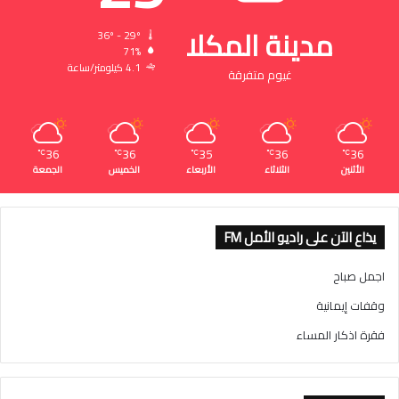
مدينة المكلا
36º - 29º
71%
4.1 كيلومتر/ساعة
غيوم متفرقة
36
36
35
36
36
℃
℃
℃
℃
℃
الأثنين
الثلاثاء
الأربعاء
الخميس
الجمعة
يذاع الآن على راديو الأمل FM
اجمل صباح
وقفات إيمانية
فقرة اذكار المساء