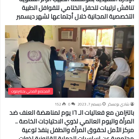
تناقش ترتيبات للحفل الختامي للقوافل الطبية
التخصصية المجانية خلال أجتماعها لشهر ديسمبر
المجتمع المدني بحضرموت
شادي بوعسكر
ديسمبر 7, 2023
0
152
بالتزامن مع فعاليات الـ ١٦ يوم لمناهضة العنف ضد
المرأة واليوم العالمي لذوي الاحتياجات الخاصة ..
مركز الأمل لحقوق المرأة والطفل ينفذ توعية
مجتمعية عن اساسيات الحماية القانونية لذوات