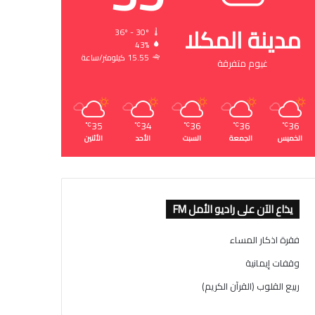
مدينة المكلا
36º - 30º
43%
15.55 كيلومتر/ساعة
غيوم متفرقة
35
34
36
36
36
℃
℃
℃
℃
℃
الخميس
الجمعة
السبت
الأحد
الأثنين
يذاع الآن على راديو الأمل FM
فقرة اذكار المساء
وقفات إيمانية
ربيع القلوب (القرآن الكريم)