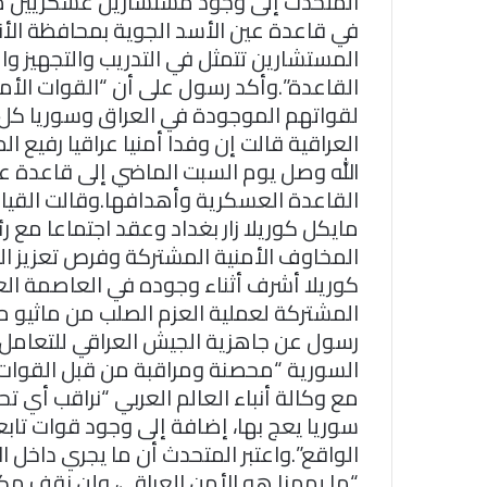
المتحدث إلى وجود مستشارين عسكريين من 
في قاعدة عين الأسد الجوية بمحافظة الأن
المستشارين تتمثل في التدريب والتجهيز وا
القاعدة”.وأكد رسول على أن “القوات الأم
لقواتهم الموجودة في العراق وسوريا كل تس
العراقية قالت إن وفدا أمنيا عراقيا رفيع ا
الله وصل يوم السبت الماضي إلى قاعدة عين
القاعدة العسكرية وأهدافها.وقالت القياد
مايكل كوريلا زار بغداد وعقد اجتماعا مع ر
المخاوف الأمنية المشتركة وفرص تعزيز الش
كوريلا أشرف أثناء وجوده في العاصمة العر
المشتركة لعملية العزم الصلب من ماثيو 
رسول عن جاهزية الجيش العراقي للتعامل م
السورية “محصنة ومراقبة من قبل القوات ا
مع وكالة أنباء العالم العربي “نراقب أي 
سوريا يعج بها، إضافة إلى وجود قوات تا
الواقع”.واعتبر المتحدث أن ما يجري داخل 
“ما يهمنا هو الأمن العراقي، ولن نقف مك