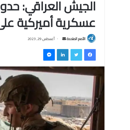
الجيش العراقي: حدود
عسكرية أميركية على 
الأمم المتحدة
أ
أغسطس 29, 2023
ر
فيسبوك
تويتر
لينكدإن
ماسنجر
س
ل
ب
ر
ي
د
ا
إ
ل
ك
ت
ر