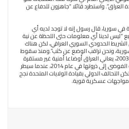
 العراق”. واستطرد قائلا “جاهزون للدفاع عن
في سوريا، قال رسول إنه لا توجد لديه أي
ع “ليس لدينا أي معلومات حتى اللحظة عن نية
الشريط الحدودي السوري العراقي، لكن هناك
سورية، ونحن نراقب الوضع عن كثب”.ومنذ سقوط
نظام الرئيس السابق صدام حسين في عام 2003، يعاني العراق أوضاعا أمنية غير مستقرة
في ظل انتشار التنظيمات المسلحة.ووصلت الفوضى إلى ذروتها في عام 2014، عندما سيطر
كن التحالف الدولي بقيادة الولايات المتحدة نجح