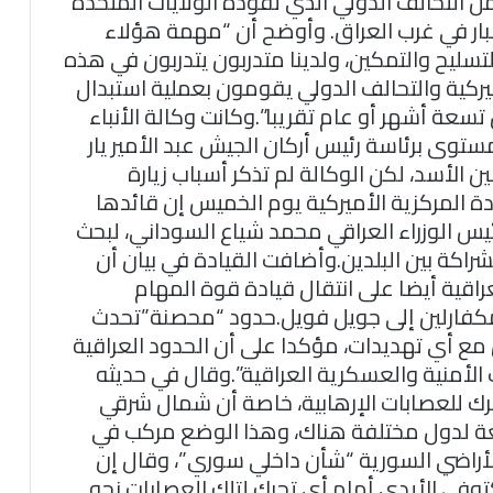
التحالف الدولي الذي تقوده الولايات المتحدة
بار في غرب العراق. وأوضح أن “مهمة هؤلاء
لتسليح والتمكين، ولدينا متدربون يتدربون في هذه
يركية والتحالف الدولي يقومون بعملية استبدال
عة أشهر أو عام تقريبا”.وكانت وكالة الأنباء
لمستوى برئاسة رئيس أركان الجيش عبد الأمير يار
 الأسد، لكن الوكالة لم تذكر أسباب زيارة
ة المركزية الأميركية يوم الخميس إن قائدها
ئيس الوزراء العراقي محمد شياع السوداني، لبحث
راكة بين البلدين.وأضافت القيادة في بيان أن
اقية أيضا على انتقال قيادة قوة المهام
مكفارلين إلى جويل فويل.حدود “محصنة”تحدث
ع أي تهديدات، مؤكدا على أن الحدود العراقية
لأمنية والعسكرية العراقية”.وقال في حديثه
تحرك للعصابات الإرهابية، خاصة أن شمال شرقي
بعة لدول مختلفة هناك، وهذا الوضع مركب في
الأراضي السورية “شأن داخلي سوري”، وقال إن
توفي الأيدي أمام أي تحرك لتلك العصابات نحو