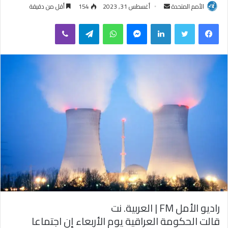
الأمم المتحدة
أ
أغسطس 31, 2023
154
أقل من دقيقة
ر
فيسبوك
تويتر
لينكدإن
ماسنجر
واتساب
تيلقرام
ڤايبر
س
ل
ب
ر
ي
د
ا
إ
ل
ك
ت
ر
و
ن
ي
راديو الأمل FM | العربية. نت
ا
قالت الحكومة العراقية يوم الأربعاء إن اجتماعا