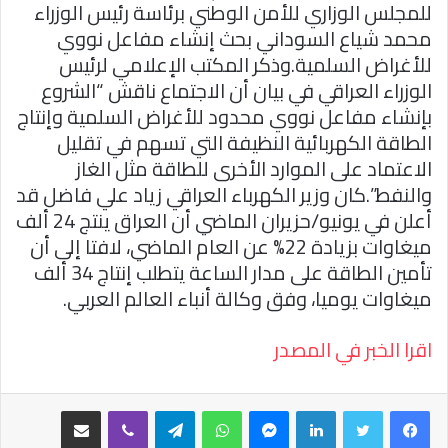
للمجلس الوزاري للأمن الوطني برئاسة رئيس الوزراء
محمد شياع السوداني بحث إنشاء مفاعل نووي
للأغراض السلمية.وذكر المكتب الإعلامي لرئيس
الوزراء العراقي في بيان أن الاجتماع ناقش “الشروع
بإنشاء مفاعل نووي محدود للأغراض السلمية وإنتاج
الطاقة الكهربائية النظيفة التي تسهم في تقليل
الاعتماد على الموارد الأخرى للطاقة مثل الغاز
والنفط”.كان وزير الكهرباء العراقي زياد علي فاضل قد
أعلن في يونيو/حزيران الماضي أن العراق ينتج 24 ألف
ميغاوات بزيادة 22% عن العام الماضي، لافتا إلى أن
تأمين الطاقة على مدار الساعة يتطلب إنتاج 34 ألف
ميغاوات يوميا، وفق وكالة أنباء العالم العربي.
اقرا الخبر في المصدر
فيسبوك
تويتر
لينكدإن
ماسنجر
واتساب
تيلقرام
ڤايبر
مشاركة عبر البريد