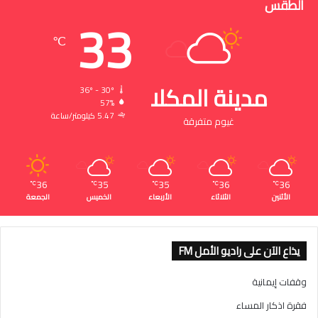
الطقس
33
℃
مدينة المكلا
36º - 30º
57%
5.47 كيلومتر/ساعة
غيوم متفرقة
36
35
35
36
36
℃
℃
℃
℃
℃
الأثنين
الثلاثاء
الأربعاء
الخميس
الجمعة
يذاع الآن على راديو الأمل FM
وقفات إيمانية
فقرة اذكار المساء