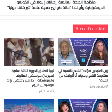
منظمة الصحة العالمية: إصابات إيبولا في الكونغو
الديمقراطية وأوغندا "حالة طوارئ صحية عامة تثير قلقا دوليا"
مقالات ذات صلة
زين العابدين فؤاد: “الشعر بالنسبة لي
ليبيا: انطلاق الدورة الثالثة عشرة
مقاومة للقبح وبدونه أنا أتوقف عن
لمهرجان موسيقى المالوف
الحياة”
والموشحات… طرابلس تحتفي بإرث
موسيقى عريق
منذ يوم واحد
منذ 4 أيام