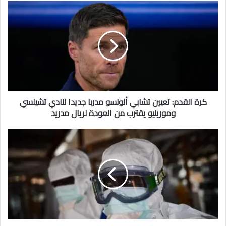
كرة القدم: تعيين تشابي ألونسو مدربا جديدا لنادي تشيلسي
ومورينيو يقترب من العودة لريال مدريد