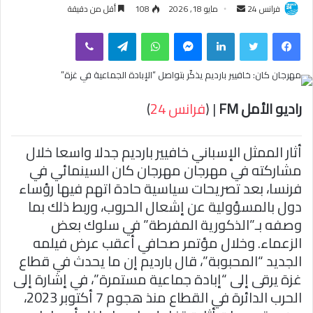
فرانس 24
أ
مايو 18, 2026
108
أقل من دقيقة
ر
فيسبوك
تويتر
لينكدإن
ماسنجر
واتساب
تيلقرام
ڤايبر
س
ل
ب
ر
راديو الأمل FM
| (
فرانس 24
)
ي
د
ا
أثار الممثل الإسباني خافيير بارديم جدلا واسعا خلال
إ
مشاركته في مهرجان مهرجان كان السينمائي في
ل
فرنسا، بعد تصريحات سياسية حادة اتهم فيها رؤساء
ك
دول بالمسؤولية عن إشعال الحروب، وربط ذلك بما
ت
وصفه بـ”الذكورية المفرطة” في سلوك بعض
ر
الزعماء. وخلال مؤتمر صحافي أعقب عرض فيلمه
و
الجديد “المحبوبة”، قال بارديم إن ما يحدث في قطاع
ن
غزة يرقى إلى “إبادة جماعية مستمرة”، في إشارة إلى
ي
الحرب الدائرة في القطاع منذ هجوم 7 أكتوبر 2023،
ا