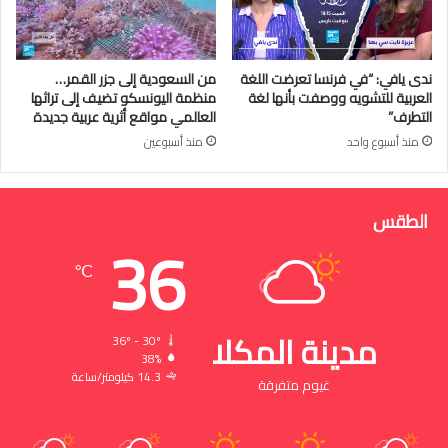
ندى يافي: “في فرنسا تعرضت اللغة
من السعودية إلى جزر القمر…
العربية للتشويه ووصفت بأنها لغة
منظمة اليونسكو تضيف إلى تراثها
التطرف”
العالمي مواقع أثرية عربية جديدة
منذ أسبوع واحد
منذ أسبوعين
الطقس
36
℃
مدينة المكلا
36º - 30º
38%
14.3 كيلومتر/ساعة
غيوم متفرقة