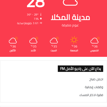
28
مدينة المكلا
36º - 28º
73%
3.61 كيلومتر/ساعة
غيوم متفرقة
36
35
35
36
36
℃
℃
℃
℃
℃
الخميس
الجمعة
السبت
الأحد
الأثنين
يذاع الآن على راديو الأمل FM
اجمل صباح
وقفات إيمانية
فقرة اذكار المساء