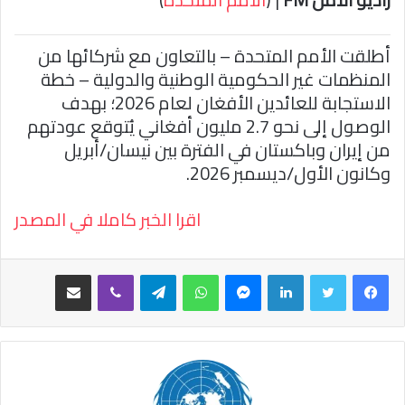
ا
أطلقت الأمم المتحدة – بالتعاون مع شركائها من
المنظمات غير الحكومية الوطنية والدولية – خطة
الاستجابة للعائدين الأفغان لعام 2026؛ بهدف
الوصول إلى نحو 2.7 مليون أفغاني يُتوقع عودتهم
من إيران وباكستان في الفترة بين نيسان/أبريل
وكانون الأول/ديسمبر 2026.
اقرا الخبر كاملا في المصدر
فيسبوك
تويتر
لينكدإن
ماسنجر
واتساب
تيلقرام
ڤايبر
مشاركة عبر البريد