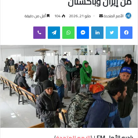
من إيران وباكستان
الأمم المتحدة
أ
مايو 21, 2026
104
أقل من دقيقة
ر
فيسبوك
تويتر
لينكدإن
ماسنجر
واتساب
تيلقرام
ڤايبر
س
ل
ب
ر
ي
د
ا
إ
ل
ك
ت
ر
و
ن
ي
راديو الأمل FM
| (
الامم المتحدة
)