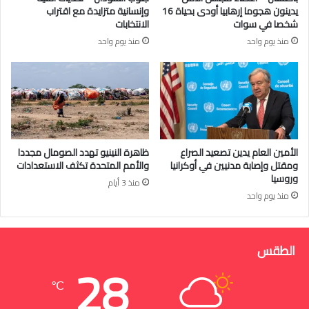
يدينون هجوما إرهابيا أودى بحياة 16
وإنسانية متزايدة مع اقتراب
شخصا في سوات
الانتخابات
منذ يوم واحد
منذ يوم واحد
الأمين العام يدين تصعيد الصراع
ظاهرة النينيو تهدد الصومال مجددا
ومقتل وإصابة مدنيين في أوكرانيا
والأمم المتحدة تكثف الاستعدادات
وروسيا
منذ 3 أيام
منذ يوم واحد
الطقس
28
℃