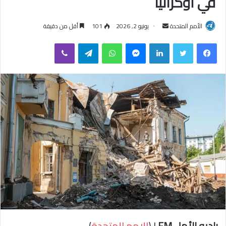
في أوكرانيا
الأمم المتحدة
أ
يونيو 2, 2026
101
أقل من دقيقة
ر
فيسبوك
تويتر
لينكدإن
ماسنجر
واتساب
تيلقرام
ڤايبر
س
ل
ب
ر
ي
د
ا
إ
ل
ك
ت
ر
و
ن
ي
راديو الأمل FM
| (
الامم المتحدة
)