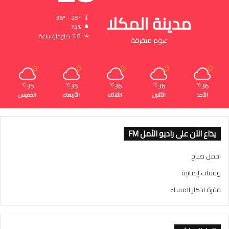
مدينة المكلا
36º - 28º
74%
2.8 كيلومتر/ساعة
غيوم متفرقة
35
35
36
36
36
℃
℃
℃
℃
℃
الأحد
الأثنين
الثلاثاء
الأربعاء
الخميس
يذاع الآن على راديو الأمل FM
اجمل صباح
وقفات إيمانية
فقرة اذكار المساء