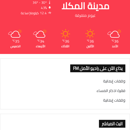
مدينة المكلا
36º - 30º
43%
12.4 كيلومتر/ساعة
غيوم متفرقة
35
34
36
36
36
℃
℃
℃
℃
℃
الأحد
الأثنين
الثلاثاء
الأربعاء
الخميس
يذاع الآن على راديو الأمل FM
وقفات إيمانية
فقرة اذكار المساء
وقفات إيمانية
البث المباشر