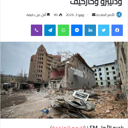
ودنيبرو وخاركيف
الأمم المتحدة
أ
يونيو 3, 2026
80
أقل من دقيقة
ر
فيسبوك
تويتر
لينكدإن
ماسنجر
واتساب
تيلقرام
ڤايبر
س
ل
ب
ر
ي
د
ا
إ
ل
ك
ت
ر
و
ن
ي
راديو الأمل FM
| (
الامم المتحدة
)