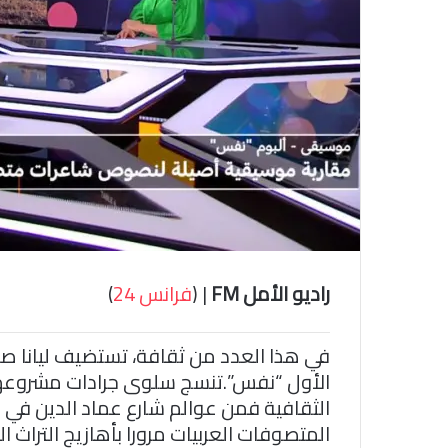
و
ن
ي
ا
راديو الأمل FM
| (
فرانس 24
)
في هذا العدد من ثقافة، تستضيف ليانا صا
الأول “نفس”.تنسج سلوى جرادات مشروعها
الثقافية فمن عوالم شارع عماد الدين في م
المتصوفات العربيات مرورا بأهازيج التراث 