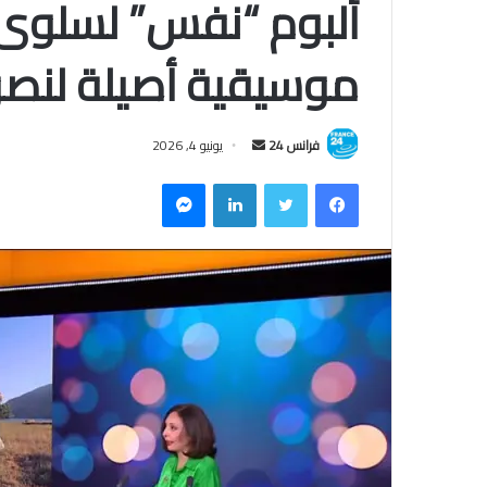
ألبوم “نفس” لسلوى 
موسيقية أصيلة لنص
فرانس 24
أ
يونيو 4, 2026
ر
فيسبوك
تويتر
لينكدإن
ماسنجر
س
ل
ب
ر
ي
د
ا
إ
ل
ك
ت
ر