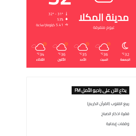
مدينة المكلا
32º - 31º
53%
5.41 كيلومتر/ساعة
غيوم متفرقة
34
36
35
36
32
℃
℃
℃
℃
℃
الجمعة
السبت
الأحد
الأثنين
الثلاثاء
يذاع الآن على راديو الأمل FM
ربيع القلوب (القرآن الكريم)
فقرة اذكار الصباح
وقفات إيمانية