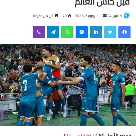
قبل كأس العالم
فرانس 24
أ
يونيو 6, 2026
70
أقل من دقيقة
ر
فيسبوك
تويتر
لينكدإن
ماسنجر
واتساب
تيلقرام
ڤايبر
س
ل
ب
ر
ي
د
ا
إ
ل
ك
ت
ر
و
ن
ي
راديو الأمل FM
| (
فرانس 24
)