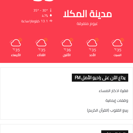
مدينة المكلا
35º - 30º
47%
13.1 كيلومتر/ساعة
غيوم متفرقة
35
35
36
35
35
℃
℃
℃
℃
℃
السبت
الأحد
الأثنين
الثلاثاء
الأربعاء
يذاع الآن على راديو الأمل FM
فقرة اذكار المساء
وقفات إيمانية
ربيع القلوب (القرآن الكريم)