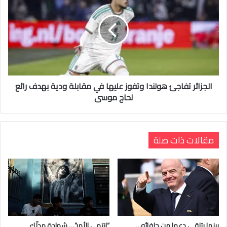
الجزائر تفاجئ هولندا وتفوز عليها في مقابلة ودية بهدف رائع
لحاج موسى
مقالات ذات صلة
بينما يتلقى دعما من حلفائه…
“انتهى الأمر”… شهادة مدلّك