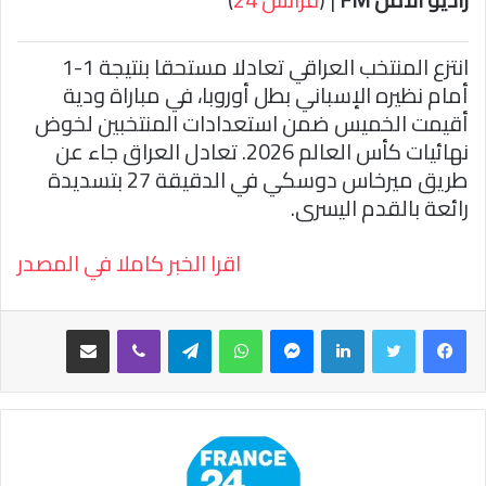
ا
انتزع المنتخب العراقي تعادلا مستحقا بنتيجة 1-1
أمام نظيره الإسباني بطل أوروبا، في مباراة ودية
أقيمت الخميس ضمن استعدادات المنتخبين لخوض
نهائيات كأس العالم 2026. تعادل العراق جاء عن
طريق ميرخاس دوسكي في الدقيقة 27 بتسديدة
رائعة بالقدم اليسرى.
اقرا الخبر كاملا في المصدر
فيسبوك
تويتر
لينكدإن
ماسنجر
واتساب
تيلقرام
ڤايبر
مشاركة عبر البريد