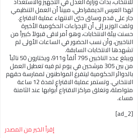
للانتخاب، بدأت وزارة العدل في التجهيز والاستعداد
لهذا العرس الديمقراطي، مبيناً أن العمل التنظيمي
جار على قدم وساق حتى الانتهاء عملية الاقتراع.
ولفت الوزير إلى أن الإجراءات الحكومية الأخيرة
حسنت بيئة الانتخابات، وهو أمر لاقى قبولاً كبيراً من
الناخبين، وأن نسب الحضور في الساعات الأولى لم
تشهدها الانتخابات السابقة.
ويبلغ عدد الناخبين 795 ألفاً و911، ويختارون 50 نائباً
من بين 305 مرشحين في يوم تم فيه تعطيل العمل
بالدوائر الحكومية ليتفرغ المواطنون لممارسة حقهم
الانتخابي. وتستمر عملية الاقتراع لمدة 12 ساعة
متواصلة، وتغلق مراكز الاقتراع أبوابها عند الثامنة
مساء.
[ad_2]
إقرأ الخبر من المصدر