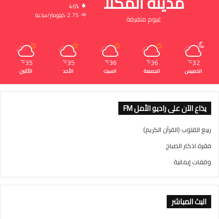
مدينة المكلا
46%
2.75 كيلومتر/ساعة
غيوم متفرقة
35
35
36
36
32
℃
℃
℃
℃
℃
الخميس
الجمعة
السبت
الأحد
الأثنين
يذاع الآن على راديو الأمل FM
ربيع القلوب (القرآن الكريم)
فقرة اذكار الصباح
وقفات إيمانية
البث المباشر