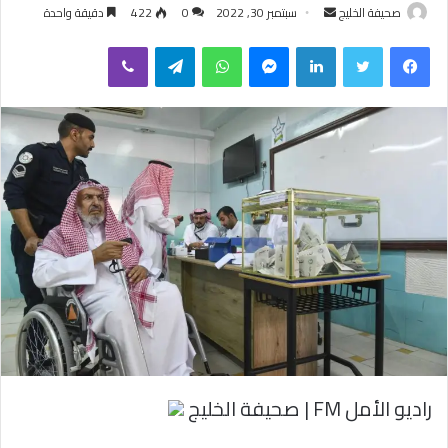
صحيفة الخليج
أ
سبتمبر 30, 2022
0
422
دقيقة واحدة
ر
فيسبوك
تويتر
لينكدإن
ماسنجر
واتساب
تيلقرام
ڤايبر
س
ل
ب
ر
ي
د
ا
إ
ل
ك
ت
ر
و
ن
ي
راديو الأمل FM | صحيفة الخليج
ا