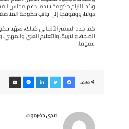
وكذا التزام حكومة بلاده بدعم مجلس الق
دوليا، ووقوفها إلى جانب حكومة المناصفة
كما جدد السفير الألماني كذلك، تعهّد حكو
الصحة، والتربية، والتعليم الفني والمهني،
عموما.
فيسبوك
تويتر
لينكدإن
ماسنجر
مشاركة عبر البريد
شاركها
صدى حضرموت