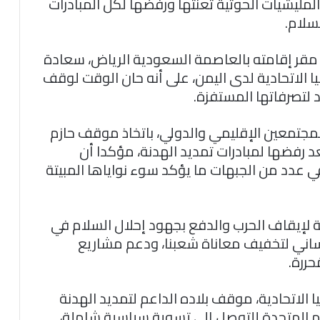
مليشيات الحوثية تعنتها ورفضها لكل المبادرات
سلام.
ي مقر إقامته بالعاصمة السعودية الرياض، سعادة
 الاتحادية لدى اليمن، على أنه حان الوقت لوقف
لتصرفاتها المستفزة.
 للمجتمعين الإقليمي والدولي، باتخاذ موقف حازم
 رفضها لمبادرات تمديد الهدنة، مؤكدا أن
 عدد من الجبهات ما يؤكد سوء نواياها المبيتة
قة لإيقاف الحرب والدفع بجهود إحلال السلام في
إنساني لتخفيف معاناة شعبنا، ودعم مشاريع
حررة.
 الاتحادية، موقف بلاده الداعم لتمديد الهدنة
 المتحدة للتوصل إلى تسوية سياسية شاملة،