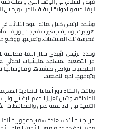
فرص السلام، في الوقت الذي واصلت فيه ال
الإقليمية والدولية لإيقاف الحرب وإحلال ال
وشدد الرئيس خلال لقائه اليوم الثلاثاء ف
هويبرت يوسيف ييغير سفير جمهورية المانيا
غطرسة تلك المليشيات، وتعريتها ووضع حد 
وجدد الرئيس الزُبيدي خلال اللقا، مطالبته
من التصعيد المستجد لمليشيات الحوثي بعد
المليشيات تواصل تحشيدها ومناوشاتها في
وتوجهها نحو التصعيد.
وناقش اللقاء دور ألمانيا الاتحادية الصدي
المنطقة، وسُبل تعزيز الدعم الإغاثي وال
التنمية في العاصمة عدن والمحافظات المُ
من جانبه أكد سعادة سفير جمهورية ألمانيا
ومساندة جهود مبعوث الأمين العام للأمم