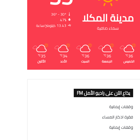
مدينة المكلا
36º - 30º
47%
13.43 كيلومتر/ساعة
سماء صافية
35
34
36
36
36
℃
℃
℃
℃
℃
الخميس
الجمعة
السبت
الأحد
الأثنين
يذاع الآن على راديو الأمل FM
وقفات إيمانية
فقرة اذكار المساء
وقفات إيمانية