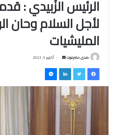
الرئيس الزُبيدي : قدمن
لأجل السلام وحان 
المليشيات
صدى حضرموت
أ
أكتوبر 5, 2022
ر
فيسبوك
تويتر
لينكدإن
ماسنجر
س
ل
ب
ر
ي
د
ا
إ
ل