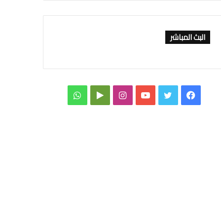
البث المباشر
فيسبوك
تويتر
يوتيوب
انستقرام
‏Google
واتساب
Play