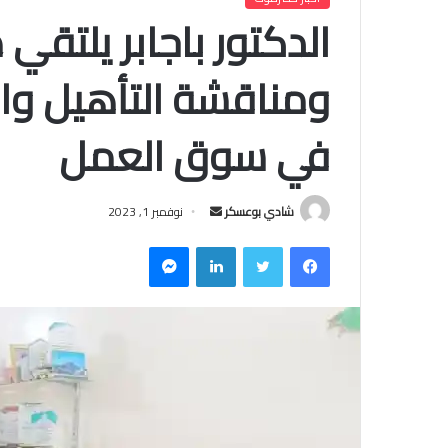
الدكتور باجابر يلتقي
ومناقشة التأهيل وال
في سوق العمل
أرسل
شادي بوعسكر
نوفمبر 1, 2023
بريدا
فيسبوك
تويتر
لينكدإن
ماسنجر
إلكترونيا