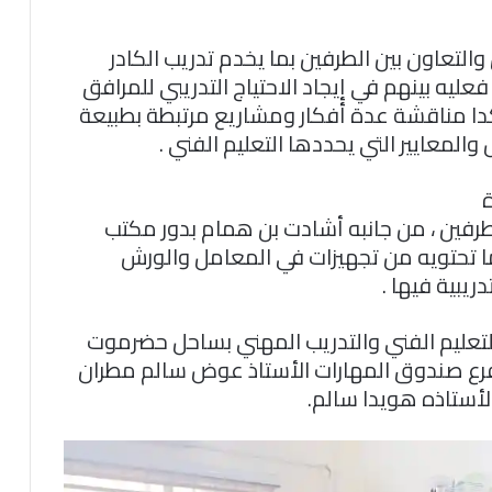
التعاون بين الطرفين بما يخدم تدريب الكادر
عليه بينهم في إيجاد الاحتياج التدريبي للمرافق
 مناقشة عدة أفكار ومشاريع مرتبطة بطبيعة
لمعايير التي يحددها التعليم الفني .
ة
لطرفين ، من جانبه أشادت بن همام بدور مكتب
لما تحتويه من تجهيزات في المعامل والورش
ريبية فيها .
 التعليم الفني والتدريب المهني بساحل حضرموت
 لفرع صندوق المهارات الأستاذ عوض سالم مطران
الأستاذه هويدا سالم.