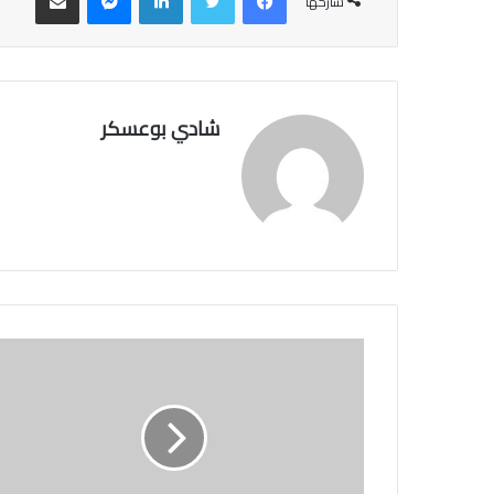
شاركها
شادي بوعسكر