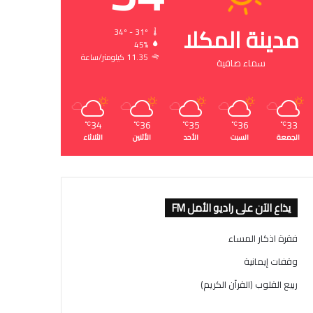
مدينة المكلا
34º - 31º
45%
11.35 كيلومتر/ساعة
سماء صافية
34
36
35
36
33
℃
℃
℃
℃
℃
الجمعة
السبت
الأحد
الأثنين
الثلاثاء
يذاع الآن على راديو الأمل FM
فقرة اذكار المساء
وقفات إيمانية
ربيع القلوب (القرآن الكريم)