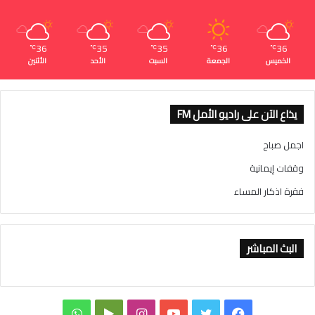
36
35
35
36
36
℃
℃
℃
℃
℃
الخميس
الجمعة
السبت
الأحد
الأثنين
يذاع الآن على راديو الأمل FM
اجمل صباح
وقفات إيمانية
فقرة اذكار المساء
البث المباشر
ف
ت
ي
ا
و