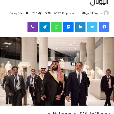
اليونان
صحيفة الخليج
أ
أغسطس 8, 2022
0
201
دقيقة واحدة
ر
فيسبوك
تويتر
لينكدإن
ماسنجر
واتساب
تيلقرام
ڤايبر
س
ل
ب
ر
ي
د
ا
إ
ل
ك
ت
ر
و
ن
ي
راديو الأمل FM | صحيفة الخليج