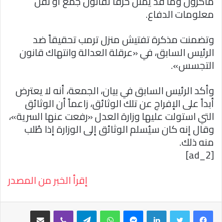
ماكرون وما قد يمثل خرقاً لقانون جمع أو نقل
معلومات الدفاع.
وتضمنت مذكرة تفتيش منزل ترمب تحقيقاً ضد
الرئيس السابق، في «عرقلة العدالة وانتهاك قانون
التجسس».
وأكد الرئيس السابق في بيان، الجمعة، أنه لا يعترض
أبداً على الإفراج عن تلك الوثائق، زاعماً أن الوثائق
التي استولت عليها وزارة العدل «رفعت عنها السرية»،
وقال إنه كان سيُسلم الوثائق إلى الوزارة إذا طُلب
منه ذلك.
[ad_2]
إقرأ الخبر من المصدر
فيسبوك
تويتر
لينكدإن
ماسنجر
واتساب
تيلقرام
ڤايبر
مشاركة عبر البريد