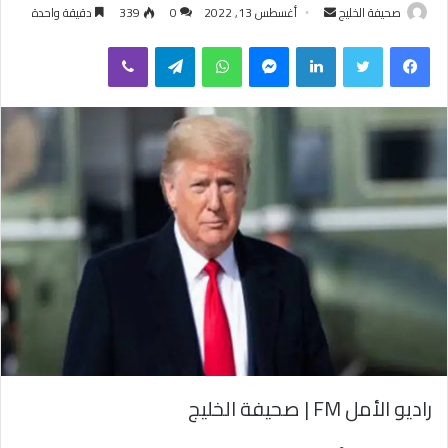
صحيفة الخليج
أ
أغسطس 13, 2022
0
339
دقيقة واحدة
ر
فيسبوك
تويتر
لينكدإن
ماسنجر
واتساب
تيلقرام
ڤايبر
س
ل
ب
ر
ي
د
ا
إ
ل
ك
ت
ر
و
ن
ي
راديو الأمل FM | صحيفة الخليج
ا