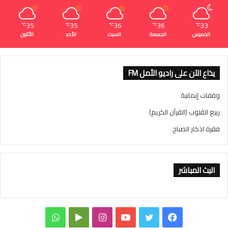
35
35
36
36
33
℃
℃
℃
℃
℃
الخميس
الجمعة
السبت
الأحد
الأثنين
يذاع الآن على راديو الأمل FM
وقفات إيمانية
ربيع القلوب (القرآن الكريم)
فقرة اذكار الصباح
البث المباشر
ف
ت
ي
ا
و