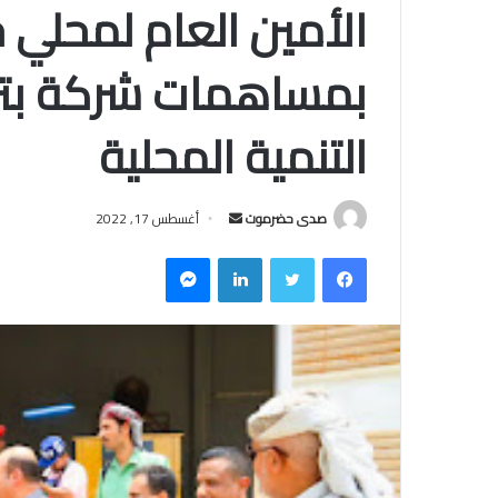
الأمين العام لمحلي
بمساهمات شركة بتر
التنمية المحلية
صدى حضرموت
أ
أغسطس 17, 2022
ر
فيسبوك
تويتر
لينكدإن
ماسنجر
س
ل
ب
ر
ي
د
ا
إ
ل