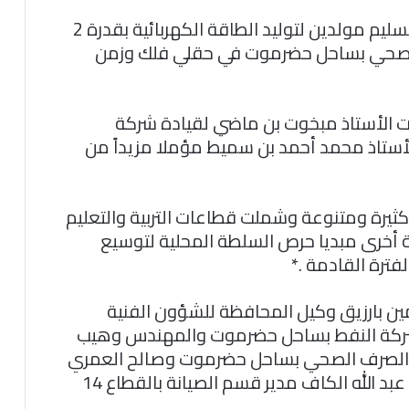
*جاء ذلك لدى حضوره صباح اليوم فعالية تسليم مولدين لتوليد الطاقة الكهربائية بقدرة 2
الصحي بساحل حضرموت في حقلي فلك وزمن
ت الأستاذ مبخوت بن ماضي لقيادة شركة
الأستاذ محمد أحمد بن سميط مؤملا مزيداً من
يرة ومتنوعة وشملت قطاعات التربية والتعليم
 أخرى مبديا حرص السلطة المحلية لتوسيع
فترة القادمة .*
ين بارزيق وكيل المحافظة للشؤون الفنية
 شركة النفط بساحل حضرموت والمهندس وهيب
 والصرف الصحي بساحل حضرموت وصالح العمري
مدير عام مديرية مدينة المكلا والمهندس عبد الله الكاف مدير قسم الصيانة بالقطاع 14