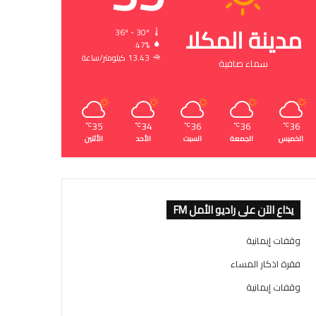
مدينة المكلا
36º - 30º
47%
13.43 كيلومتر/ساعة
سماء صافية
35
34
36
36
36
℃
℃
℃
℃
℃
الخميس
الجمعة
السبت
الأحد
الأثنين
يذاع الآن على راديو الأمل FM
وقفات إيمانية
فقرة اذكار المساء
وقفات إيمانية