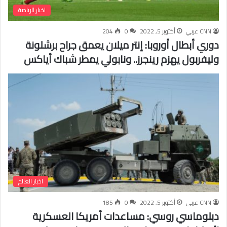
اخبار الرياضة
CNN عربي
أكتوبر 5, 2022
0
204
دوري أبطال أوروبا: إنتر ميلان يعمق جراح برشلونة
وليفربول يهزم رينجرز.. ونابولي يمطر شباك أياكس
اخبار العالم
CNN عربي
أكتوبر 5, 2022
0
185
دبلوماسي روسي: مساعدات أمريكا العسكرية