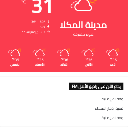
31
℃
مدينة المكلا
36º - 30º
62%
2.3 كيلومتر/ساعة
غيوم متفرقة
35
35
36
36
36
℃
℃
℃
℃
℃
الأحد
الأثنين
الثلاثاء
الأربعاء
الخميس
يذاع الآن على راديو الأمل FM
وقفات إيمانية
فقرة اذكار المساء
وقفات إيمانية