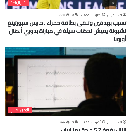
اخبار الرياضة
CNN عربي
أكتوبر 5, 2022
0
228
تسبب بهدفين وتلقى بطاقة حمراء.. حارس سبورتينغ
لشبونة يعيش لحظات سيئة في مباراة بدوري أبطال
أوروبا
الوطن العربي
CNN عربي
أكتوبر 5, 2022
0
344
زلزال بقوة 5.7 درجة يهز إيران