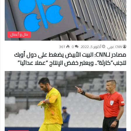
مال و أعمال
CNN عربي
أكتوبر 5, 2022
0
361
مصادر لـCNN: البيت الأبيض يضغط على دول أوبك
لتجنب”كارثة”.. ويعتبر خفض الإنتاج “عملا عدائيا”