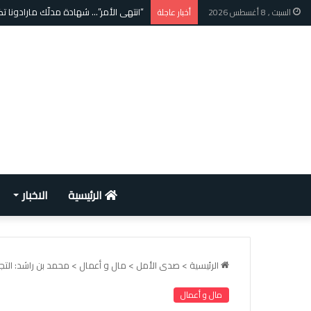
“انتهى الأمر”… شهادة مدلّك مارادونا تكش
السبت , 8 أغسطس 2026
أخبار عاجلة
الرئيسية
الاخبار
الرئيسية
>
صدى الأمل
>
مال و أعمال
>
محمد بن راشد: التجارة ال
مال و أعمال