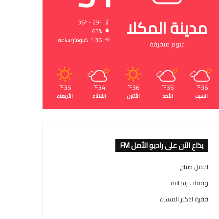
مدينة المكلا
36º - 29º
63%
1.36 كيلومتر/ساعة
غيوم متفرقة
35
34
36
35
36
℃
℃
℃
℃
℃
السبت
الأحد
الأثنين
الثلاثاء
الأربعاء
يذاع الآن على راديو الأمل FM
اجمل صباح
وقفات إيمانية
فقرة اذكار المساء