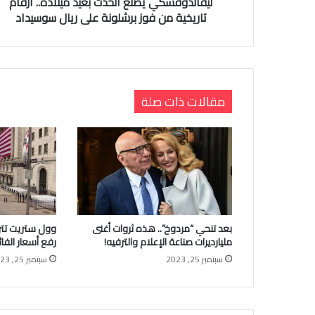
ليفاندوفسكي يصنع الحدث بعيد ميلاده.. أرقام
تاريخية من فوز برشلونة على ريال سوسيداد
مقالات ذات صلة
بعد تنحي “مردوخ”.. هذه ثروات أغنى
وول ستريت تت
مليارديرات صناعة الإعلام والترفيه!
رفع أسعار الفا
سبتمبر 25, 2023
سبتمبر 25, 2023