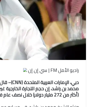
و
ن
ي
ا
راديو الأمل FM | سي إن إن
دبي، الإمار
محمد بن راشد، إن حجم التجارة الخارجية غير 
(أكثر من 272 مليار دولار) خلال نصف عام فقط.
ونشر الشيخ محمد بن راشد، في حسابه عبر توي