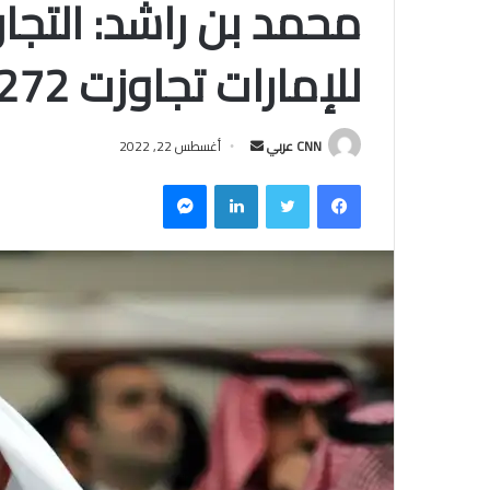
محمد بن راشد: التجار
للإمارات تجاوزت 272 مليار دولار
CNN عربي
أ
أغسطس 22, 2022
ر
فيسبوك
تويتر
لينكدإن
ماسنجر
س
ل
ب
ر
ي
د
ا
إ
ل
ك
ت
ر