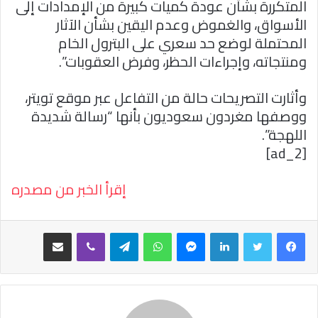
المتكررة بشأن عودة كميات كبيرة من الإمدادات إلى
الأسواق، والغموض وعدم اليقين بشأن الآثار
المحتملة لوضع حد سعري على البترول الخام
ومنتجاته، وإجراءات الحظر، وفرض العقوبات”.
وأثارت التصريحات حالة من التفاعل عبر موقع تويتر،
ووصفها مغردون سعوديون بأنها “رسالة شديدة
اللهجة”.
[ad_2]
إقرأ الخبر من مصدره
فيسبوك
تويتر
لينكدإن
ماسنجر
واتساب
تيلقرام
ڤايبر
مشاركة عبر البريد