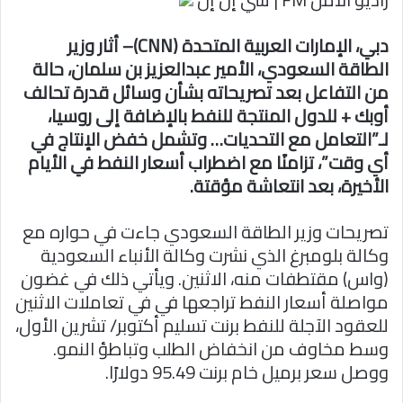
ا
دبي، الإمارات العربية المتحدة (CNN)– أثار وزير
الطاقة السعودي، الأمير عبدالعزيز بن سلمان، حالة
من التفاعل بعد تصريحاته بشأن وسائل قدرة تحالف
أوبك + للدول المنتجة للنفط بالإضافة إلى روسيا،
لـ”التعامل مع التحديات… وتشمل خفض الإنتاج في
أي وقت”، تزامنًا مع اضطراب أسعار النفط في الأيام
الأخيرة، بعد انتعاشة مؤقتة.
تصريحات وزير الطاقة السعودي جاءت في حواره مع
وكالة بلومبرغ الذي نشرت وكالة الأنباء السعودية
(واس) مقتطفات منه، الاثنين. ويأتي ذلك في غضون
مواصلة أسعار النفط تراجعها في في تعاملات الاثنين
للعقود الآجلة للنفط برنت تسليم أكتوبر/ تشرين الأول،
وسط مخاوف من انخفاض الطلب وتباطؤ النمو.
ووصل سعر برميل خام برنت 95.49 دولارًا.