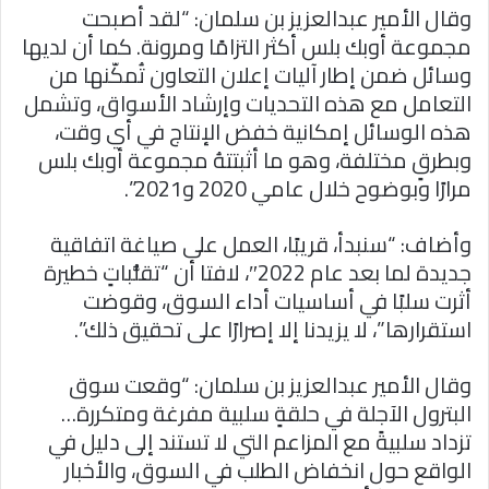
وقال الأمير عبدالعزيز بن سلمان: “لقد أصبحت
مجموعة أوبك بلس أكثر التزامًا ومرونة. كما أن لديها
وسائل ضمن إطار آليات إعلان التعاون تُمكّنها من
التعامل مع هذه التحديات وإرشاد الأسواق، وتشمل
هذه الوسائل إمكانية خفض الإنتاج في أي وقت،
وبطرقٍ مختلفة، وهو ما أثبتتهُ مجموعة أوبك بلس
مرارًا وبوضوح خلال عامي 2020 و2021”.
وأضاف: “سنبدأ، قريبًا، العمل على صياغة اتفاقية
جديدة لما بعد عام 2022″، لافتا أن “تقلُّباتٍ خطيرة
أثرت سلبًا في أساسيات أداء السوق، وقوضت
استقرارها”، لا يزيدنا إلا إصرارًا على تحقيق ذلك”.
وقال الأمير عبدالعزيز بن سلمان: “وقعت سوق
البترول الآجلة في حلقةٍ سلبية مفرغة ومتكررة…
تزداد سلبيةً مع المزاعم التي لا تستند إلى دليل في
الواقع حول انخفاض الطلب في السوق، والأخبار