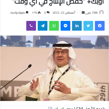
أوبك+ “خفض الإنتاج في أي وقت”
CNN عربي
أ
أغسطس 22, 2022
0
176
دقيقة واحدة
ر
فيسبوك
تويتر
لينكدإن
ماسنجر
واتساب
تيلقرام
ڤايبر
س
ل
ب
ر
ي
د
ا
إ
ل
ك
ت
ر
و
ن
ي
راديو الأمل FM | سي إن إن