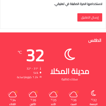
لاستخدامها المرة المقبلة في تعليقي.
الطقس
32
℃
مدينة المكلا
32º - 31º
54%
1.24 كيلومتر/ساعة
سماء صافية
34
36
35
36
32
℃
℃
℃
℃
℃
الجمعة
السبت
الأحد
الأثنين
الثلاثاء