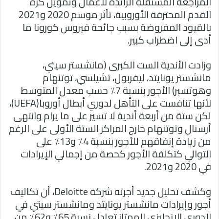
المراجعة المستقلة الرائدة لأعمال وتمويل كرة
القدم المحترفة الأوروبية، تأثر موسم 2020 و2021
بالقيود المفروضة بسبب جائحة فيروس كورونا ما
أدى إلى اضطراب كبير.
وزادت الأندية الست الكبرى (مانشستر سيتي،
مانشستر يونايتد، ليفربول، تشيلسي، توتنهام
وهوتسبر) الأجور بنسبة 7٪ حسب معدل المتوسط​ ​
لأنها تنافست على التأهل لدوري أبطال أوروبا(UEFA)،
لكن ستة من أربعة أندية لا تسير على ما يرام وانتهى
أرسنال وتوتنهام خارج المراكز الستة الأولى على الرغم
من زيادة إنفاقهم للأجور بنسبة 4٪ و13٪ على
التوالي كتكلفة الأجور كحصة من إجمالي الإيرادات
في 2020 و2021.
وكشف تحليل جديد أجرته شركة Deloitte، أن تكاليف
أجور وإيرادات مانشستر يونايتد ومانشستر سيتي في
الدوري الإنجليزي الممتاز تعادل نسبة 65٪ و62٪ من