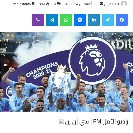
CNN عربي
أ
أغسطس 24, 2022
0
330
دقيقة واحدة
ر
فيسبوك
تويتر
لينكدإن
ماسنجر
واتساب
تيلقرام
ڤايبر
س
ل
ب
ر
ي
د
ا
إ
ل
ك
ت
ر
و
ن
ي
راديو الأمل FM | سي إن إن
ا