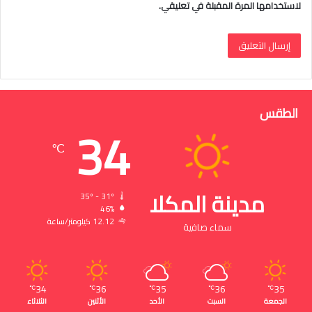
لاستخدامها المرة المقبلة في تعليقي.
الطقس
34
℃
مدينة المكلا
35º - 31º
46%
12.12 كيلومتر/ساعة
سماء صافية
34
36
35
36
35
℃
℃
℃
℃
℃
الجمعة
السبت
الأحد
الأثنين
الثلاثاء