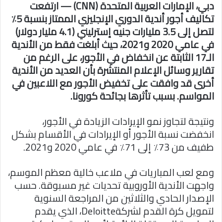
دبي، الإمارات العربية المتحدة (CNN) — ارتفعت
تكاليف أجور أندية الدوري الإنجليزي الممتاز بنسبة 5٪
لتصل إلى 3.5 مليارات جنيه إسترليني (4.1 مليار دولار)
في عامي 2020 و2021، حيث أبلغت فقط من الأندية
الـ17 الثابتة عن انخفاض في الأجور، على الرغم من
تقارير وسائل الإعلام المنتشرة بأن العديد من الأندية
أخرى قد وافقت على تخفيض الأجور مع اللاعبين في
المواسم. بسبب تأثرها بجائحة كورونا.
ونتيجة لتجاوز نمو الإيرادات الزيادة في الأجور،
انخفضت نسبة الأجور أو الإيرادات في الأقسام بشكل
طفيف من 73٪ إلى 71٪ في عامي 2020 و2021.
ومع لعب المباريات في ملاعب خالية معظم الموسم،
واجهت الأندية الأوروبية تحديات غير مسبوقة. حسب
الإصدار الحادي والثلاثين من المراجعة السنوية
لتمويل كرة القدم لشركةDeloitte، الذي يقدم