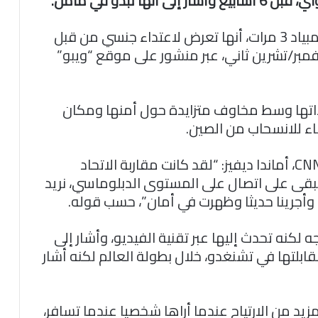
ا تبدو في مأمن.
وكانت قد ادعت بينغ، التي شاركت في الأولمبياد 3 مرات، أنها تعرض لاعتداء جنسي من قبل
بر/تشرين ثاني، عبر منشور على موقع “ويبو”
عاءاتها وسط مخاوف متزايدة حول أمنها ومكان
اء للانسحاب من الصين.
وقال رئيس الاتحاد الدولي للتنس لمذيعة CNN، أماندا ديفيز: “لقد كانت مقاربة الاتحاد
بقى على اتصال على المستوى الدبلوماسي، نريد
وأجرينا حديثا وظهرت في أمان”، حسب قوله.
ه لكنه تحدث إليها عبر تقنية الفيديو، وأشار إلى
 مقابلتها في تشنغدو، خلال بطولة العالم لكنه أشار
يد من الارتياح عندما أراها شخصيا عندما تسافر،