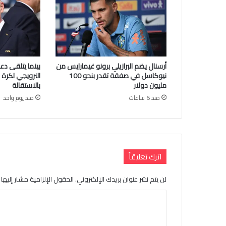
أرسنال يضم البرازيلي برونو غيمارايس من
بينما يتلقى دع
نيوكاسل في صفقة تقدر بنحو 100
النرويجي لكرة ا
مليون دولار
بالاستقالة
منذ 6 ساعات
منذ يوم واحد
اترك تعليقاً
لن يتم نشر عنوان بريدك الإلكتروني.
الحقول الإلزامية مشار إليها ب
ا
ل