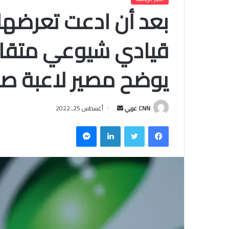
بعد أن ادعت تعرضها 
قيادي شيوعي متقاعد
يوضح مصير لاعبة صي
CNN عربي
أ
أغسطس 25, 2022
ر
فيسبوك
تويتر
لينكدإن
ماسنجر
س
ل
ب
ر
ي
د
ا
إ