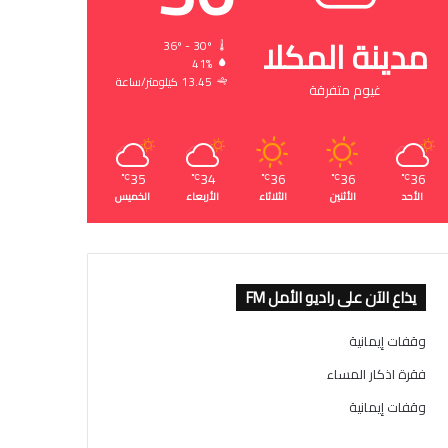
مدينة المكلا
36º - 30º
41%
13.45 كيلومتر/ساعة
غيوم متفرقة
35
34
36
36
36
℃
℃
℃
℃
℃
الأحد
الأثنين
الثلاثاء
الأربعاء
الخميس
يذاع الآن على راديو الأمل FM
وقفات إيمانية
فقرة اذكار المساء
وقفات إيمانية