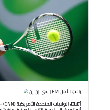
ل
ك
ت
ر
و
ن
ي
ا
راديو الأمل FM | سي إن إن
أتلان