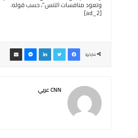
وتعود منافسات التنس”، حسب قوله.
[ad_2]
فيسبوك
تويتر
لينكدإن
ماسنجر
مشاركة عبر البريد
شاركها
CNN عربي