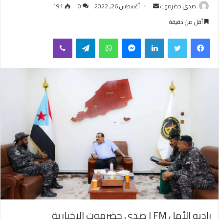
صدى حضرموت
أ
أغسطس 26, 2022
0
191
ر
أقل من دقيقة
س
فيسبوك
تويتر
لينكدإن
ماسنجر
واتساب
تيلقرام
ڤايبر
ل
ب
ر
ي
د
ا
إ
ل
ك
ت
ر
و
ن
ي
ا
راديو الأمل FM | صدى حضرموت الإخبارية