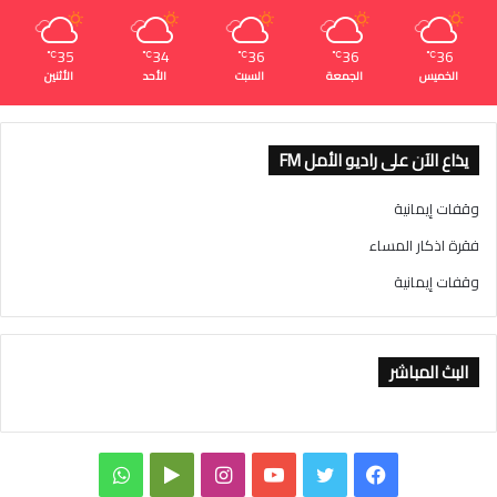
35
34
36
36
36
℃
℃
℃
℃
℃
الخميس
الجمعة
السبت
الأحد
الأثنين
يذاع الآن على راديو الأمل FM
وقفات إيمانية
فقرة اذكار المساء
وقفات إيمانية
البث المباشر
ف
ت
ي
ا
و