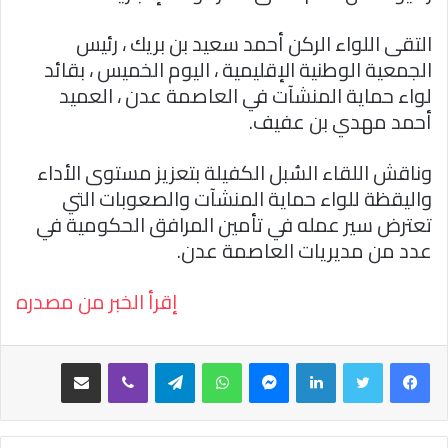
التقى اللواء الركن أحمد سعيد بن بريك ، رئيس
الجمعية الوطنية الإقليمية ، اليوم الخميس ، بقائد
لواء حماية المنشآت في العاصمة عدن ، العميد
أحمد مهدي بن عفيف.
وناقش اللقاء السُبل الكفيلة بتعزيز مستوى الأداء
واليقظة للواء حماية المنشآت والصعوبات التي
تعترض سير عمله في تأمين المرافق الحكومية في
عدد من مديريات العاصمة عدن.
إقرأ الخبر من مصدره
فيسبوك
تويتر
لينكدإن
ماسنجر
واتساب
تيلقرام
ڤايبر
مشاركة عبر البريد