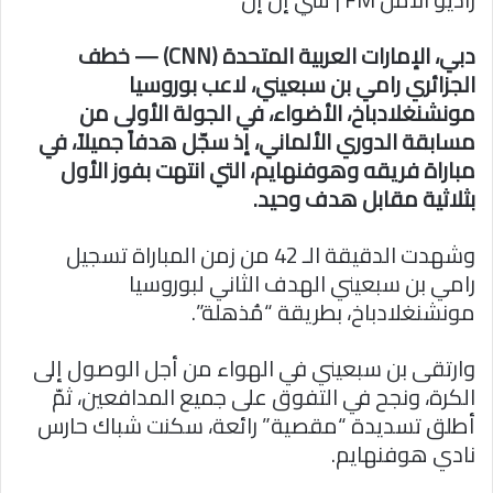
ا
دبي، الإمارات العربية المتحدة (CNN) — خطف
الجزائري رامي بن سبعيني، لاعب بوروسيا
مونشنغلادباخ، الأضواء، في الجولة الأولى من
مسابقة الدوري الألماني، إذ سجّل هدفاً جميلاً، في
مباراة فريقه وهوفنهايم، التي انتهت بفوز الأول
بثلاثية مقابل هدف وحيد.
وشهدت الدقيقة الـ 42 من زمن المباراة تسجيل
رامي بن سبعيني الهدف الثاني لبوروسيا
مونشنغلادباخ، بطريقة “مُذهلة”.
وارتقى بن سبعيني في الهواء من أجل الوصول إلى
الكرة، ونجح في التفوق على جميع المدافعين، ثمّ
أطلق تسديدة “مقصية” رائعة، سكنت شباك حارس
نادي هوفنهايم.