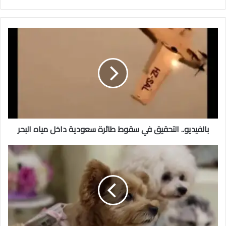
بالفيديو.. التحقيق في سقوط طائرة سعودية داخل مياه البحر