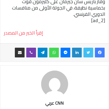
وفاز باريس سان جيرمان على كليرمون فوت
بخماسية نظيفة، في الجولة الأولى من منافسات
الدوري الفرنسي.
[ad_2]
إقرأ الخبر من المصدر
فيسبوك
تويتر
لينكدإن
ماسنجر
واتساب
تيلقرام
ڤايبر
مشاركة عبر البريد
CNN عربي