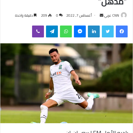
“مُذهل”
CNN عربي
أ
أغسطس 7, 2022
0
209
دقيقة واحدة
ر
فيسبوك
تويتر
لينكدإن
ماسنجر
واتساب
تيلقرام
ڤايبر
س
ل
ب
ر
ي
د
ا
إ
ل
ك
ت
ر
و
ن
ي
راديو الأمل FM | سي إن إن