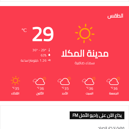
الطقس
29
℃
مدينة المكلا
36º - 29º
63%
1.26 كيلومتر/ساعة
سماء صافية
35
36
35
36
36
℃
℃
℃
℃
℃
الجمعة
السبت
الأحد
الأثنين
الثلاثاء
يذاع الآن على راديو الأمل FM
فقرة اذكار الصباح