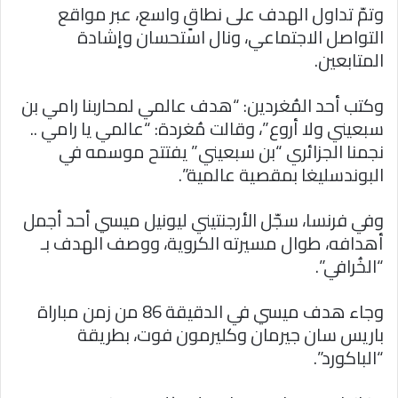
وتمّ تداول الهدف على نطاقٍ واسع، عبر مواقع
التواصل الاجتماعي، ونال استحسان وإشادة
المتابعين.
وكتب أحد المُغردين: “‏هدف عالمي لمحاربنا رامي بن
سبعيني ولا أروع”، وقالت مُغردة: “‏عالمي يا رامي ..
نجمنا الجزائري “بن سبعيني” يفتتح موسمه في
البوندسليغا بمقصية عالمية”.
وفي فرنسا، سجّل الأرجنتيني ليونيل ميسي أحد أجمل
أهدافه، طوال مسيرته الكروية، ووصف الهدف بـ
“الخُرافي”.
وجاء هدف ميسي في الدقيقة 86 من زمن مباراة
باريس سان جيرمان وكليرمون فوت، بطريقة
“الباكورد”.