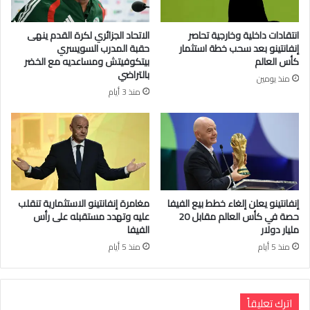
انتقادات داخلية وخارجية تحاصر
الاتحاد الجزائري لكرة القدم ينهى
إنفانتينو بعد سحب خطة استثمار
حقبة المدرب السويسري
كأس العالم
بيتكوفيتش ومساعديه مع الخضر
بالتراضي
منذ يومين
منذ 3 أيام
إنفانتينو يعلن إلغاء خطط بيع الفيفا
مغامرة إنفانتينو الاستثمارية تنقلب
حصة في كأس العالم مقابل 20
عليه وتهدد مستقبله على رأس
مليار دولار
الفيفا
منذ 5 أيام
منذ 5 أيام
اترك تعليقاً