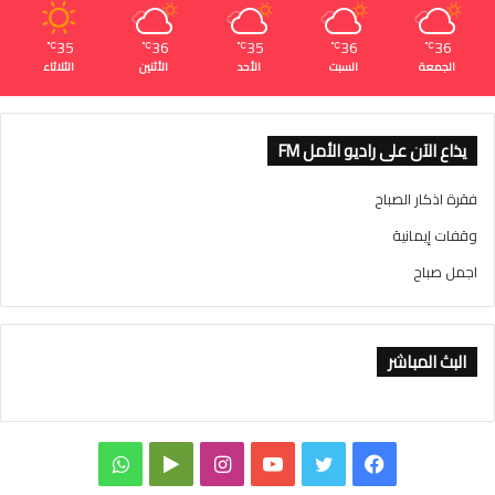
35
36
35
36
36
℃
℃
℃
℃
℃
الجمعة
السبت
الأحد
الأثنين
الثلاثاء
يذاع الآن على راديو الأمل FM
فقرة اذكار الصباح
وقفات إيمانية
اجمل صباح
البث المباشر
ف
ت
ي
ا
و