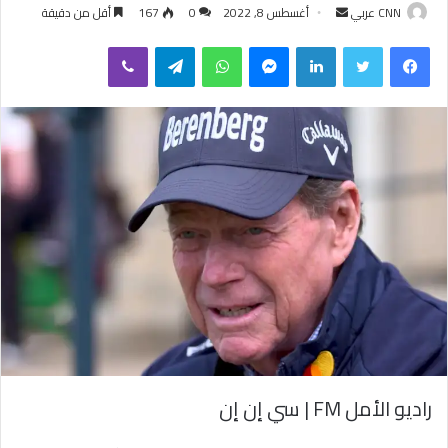
CNN عربي
أ
أغسطس 8, 2022
0
167
أقل من دقيقة
ر
فيسبوك
تويتر
لينكدإن
ماسنجر
واتساب
تيلقرام
ڤايبر
س
ل
ب
ر
ي
د
ا
إ
ل
ك
ت
ر
و
ن
ي
راديو الأمل FM | سي إن إن
ا