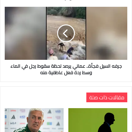
جرفه السيل فجأة.. عماني يرصد لحظة سقوط رجل في الماء
وسط ردة فعل عاطفية منه
مقالات ذات صلة