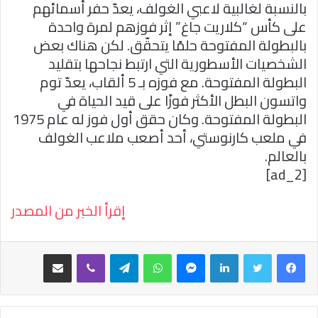
بالنسبة لغالبية لاعبي الغولف، يعدّ حفر أسمائهم
على كأس “كلاريت جاغ” إثر فوزهم لمرة واحدة
بالبطولة المفتوحة حلمًا يتحقّق. لكن هناك بعض
الشخصيات الأسطورية التي ارتبط نجاحها بتقليد
البطولة المفتوحة. مع فوزه بـ 5 ألقاب، يعدّ توم
واتسون البطل الأكثر فوزًا على قيد الحياة في
البطولة المفتوحة. وكان حقق أول فوز له عام 1975
في ملعب كارنوستي، أحد أصعب ملاعب الغولف
بالعالم.
[ad_2]
إقرأ الخبر من المصدر
فيسبوك
تويتر
لينكدإن
ماسنجر
واتساب
تيلقرام
ڤايبر
مشاركة عبر البريد