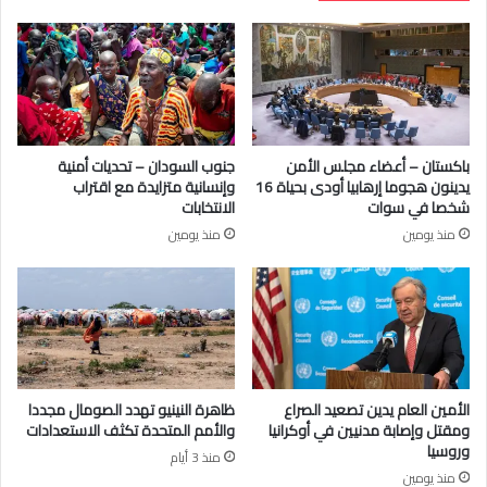
باكستان – أعضاء مجلس الأمن
جنوب السودان – تحديات أمنية
يدينون هجوما إرهابيا أودى بحياة 16
وإنسانية متزايدة مع اقتراب
شخصا في سوات
الانتخابات
منذ يومين
منذ يومين
الأمين العام يدين تصعيد الصراع
ظاهرة النينيو تهدد الصومال مجددا
ومقتل وإصابة مدنيين في أوكرانيا
والأمم المتحدة تكثف الاستعدادات
وروسيا
منذ 3 أيام
منذ يومين