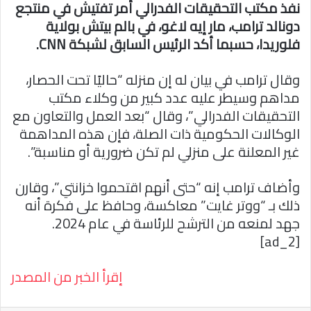
نفذ مكتب التحقيقات الفدرالي أمر تفتيش في منتجع
دونالد ترامب، مار إيه لاغو، في بالم بيتش بولاية
فلوريدا، حسبما أكد الرئيس السابق لشبكة CNN.
وقال ترامب في بيان له إن منزله “حاليًا تحت الحصار،
مداهم وسيطر عليه عدد كبير من وكلاء مكتب
التحقيقات الفدرالي”، وقال “بعد العمل والتعاون مع
الوكالات الحكومية ذات الصلة، فإن هذه المداهمة
غير المعلنة على منزلي لم تكن ضرورية أو مناسبة”.
وأضاف ترامب إنه “حتى أنهم اقتحموا خزانتي”، وقارن
ذلك بـ “ووتر غايت” معاكسة، وحافظ على فكرة أنه
جهد لمنعه من الترشح للرئاسة في عام 2024.
[ad_2]
إقرأ الخبر من المصدر