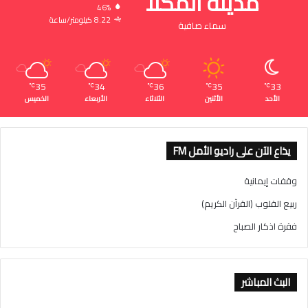
مدينة المكلا
46%
8.22 كيلومتر/ساعة
سماء صافية
35
34
36
35
33
℃
℃
℃
℃
℃
الأحد
الأثنين
الثلاثاء
الأربعاء
الخميس
يذاع الآن على راديو الأمل FM
وقفات إيمانية
ربيع القلوب (القرآن الكريم)
فقرة اذكار الصباح
البث المباشر