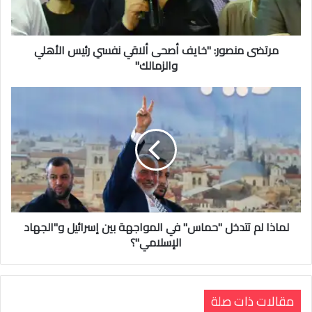
مرتضى منصور: "خايف أصحى ألاقي نفسي رئيس الأهلي
والزمالك"
لماذا لم تتدخل "حماس" في المواجهة بين إسرائيل و"الجهاد
الإسلامي"؟
مقالات ذات صلة