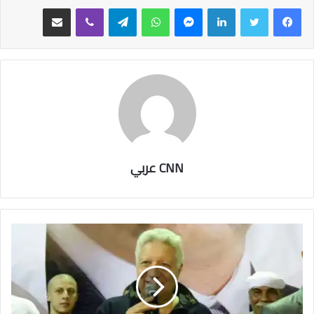
فيسبوك
تويتر
لينكدإن
ماسنجر
واتساب
تيلقرام
ڤايبر
مشاركة عبر البريد
CNN عربي