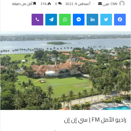
CNN عربي
أ
أغسطس 9, 2022
0
316
أقل من دقيقة
ر
فيسبوك
تويتر
لينكدإن
ماسنجر
واتساب
تيلقرام
ڤايبر
س
ل
ب
ر
ي
د
ا
إ
ل
ك
ت
ر
و
ن
ي
راديو الأمل FM | سي إن إن
ا