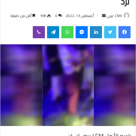
ترد
CNN عربي
أ
أغسطس 13, 2022
0
198
أقل من دقيقة
ر
فيسبوك
تويتر
لينكدإن
ماسنجر
واتساب
تيلقرام
ڤايبر
س
ل
ب
ر
ي
د
ا
إ
ل
ك
ت
ر
و
ن
ي
راديو الأمل FM | سي إن إن