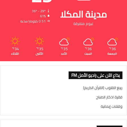
مدينة المكلا
36º - 29º
61%
0.51 كيلومتر/ساعة
غيوم متفرقة
34
35
35
36
36
℃
℃
℃
℃
℃
الجمعة
السبت
الأحد
الأثنين
الثلاثاء
يذاع الآن على راديو الأمل FM
ربيع القلوب (القرآن الكريم)
فقرة اذكار الصباح
وقفات إيمانية