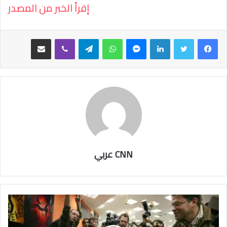
إقرأ الخبر من المصدر
فيسبوك
تويتر
لينكدإن
ماسنجر
واتساب
تيلقرام
ڤايبر
مشاركة عبر البريد
CNN عربي