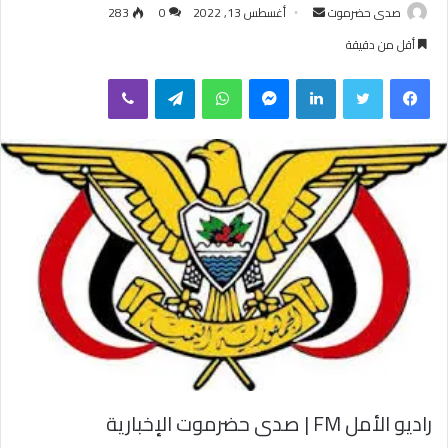
صدى حضرموت
أ
أغسطس 13, 2022
0
283
ر
أقل من دقيقة
س
فيسبوك
تويتر
لينكدإن
ماسنجر
واتساب
تيلقرام
ڤايبر
ل
ب
ر
ي
د
ا
إ
ل
ك
ت
ر
و
ن
ي
راديو الأمل FM | صدى حضرموت الإخبارية
ا