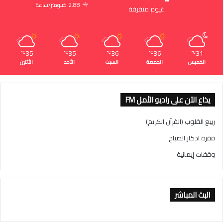
2.88 كيلومتر/ساعة
غيوم متفرقة
35
35
36
36
31
℃
℃
℃
℃
℃
الخميس
الجمعة
السبت
الأحد
الأثنين
يذاع الآن على راديو الأمل FM
ربيع القلوب (القرآن الكريم)
فقرة اذكار الصباح
وقفات إيمانية
البث المباشر