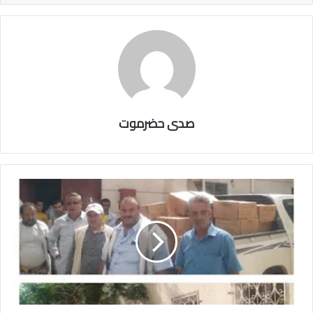
صدى حضرموت