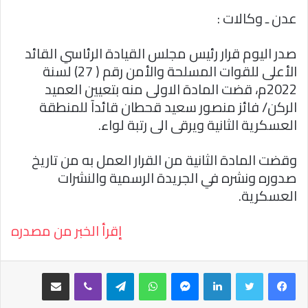
عدن ـ وكالات :
صدر اليوم قرار رئيس مجلس القيادة الرئاسي القائد
الأعلى للقوات المسلحة والأمن رقم ( 27) لسنة
2022م، قضت المادة الاولى منه بتعيين العميد
الركن/ فائز منصور سعيد قحطان قائدآ للمنطقة
العسكرية الثانية ويرقى الى رتبة لواء.
وقضت المادة الثانية من القرار العمل به من تاريخ
صدوره ونشره في الجريدة الرسمية والنشرات
العسكرية.
إقرأ الخبر من مصدره
فيسبوك
تويتر
لينكدإن
ماسنجر
واتساب
تيلقرام
ڤايبر
مشاركة عبر البريد