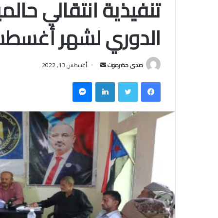
تنفيذية انتقالي حالم
الدوري لشهر أغسط
صدى حضرموت
أ
أغسطس 13, 2022
ر
فيسبوك
تويتر
لينكدإن
ماسنجر
س
ل
ب
ر
ي
د
ا
إ
ل
ك
ت
ر