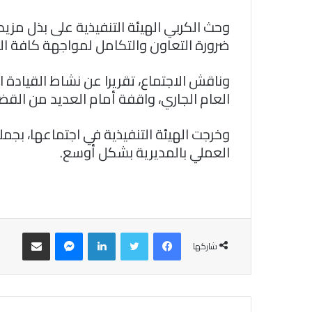
وحث الكربي الهيئة التنفيذية على بذل مز
ضرورة التعاون والتكامل لمواجهة كافة ال
وناقش الاجتماع، تقريرا عن نشاط القيادة ال
العام الجاري، واقفة أمام العديد من القض
وخرجت الهيئة التنفيذية في اجتماعها، بجمل
العملي بالمديرية بشكل أوسع.
فيسبوك
تويتر
لينكدإن
ماسنجر
مشاركة عبر البريد
شاركها