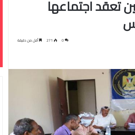
ين تعقد اجتماعها
س
0
271
أقل من دقيقة