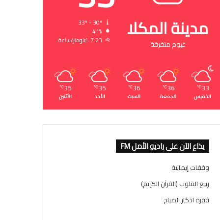
مدينة المكلا
33º - 30º
41%
7.23 كيلومتر/ساعة
غيوم متفرقة
35
35
36
36
33
℃
℃
℃
℃
℃
الخميس
الجمعة
السبت
الأحد
الأثنين
يذاع الآن على راديو الأمل FM
وقفات إيمانية
ربيع القلوب (القرآن الكريم)
فقرة اذكار الصباح