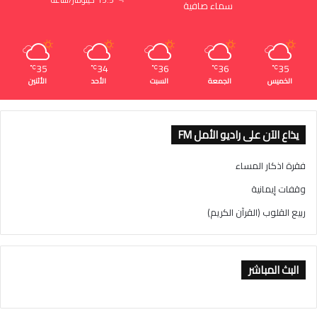
15.5 كيلومتر/ساعة
سماء صافية
35
34
36
36
35
℃
℃
℃
℃
℃
الخميس
الجمعة
السبت
الأحد
الأثنين
يذاع الآن على راديو الأمل FM
فقرة اذكار المساء
وقفات إيمانية
ربيع القلوب (القرآن الكريم)
البث المباشر