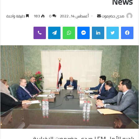
News
صدى حضرموت
أ
أغسطس 14, 2022
0
183
دقيقة واحدة
ر
فيسبوك
تويتر
لينكدإن
ماسنجر
واتساب
تيلقرام
ڤايبر
س
ل
ب
ر
ي
د
ا
إ
ل
ك
ت
ر
و
ن
ي
راديو الأمل FM | صدى حضرموت الإخبارية