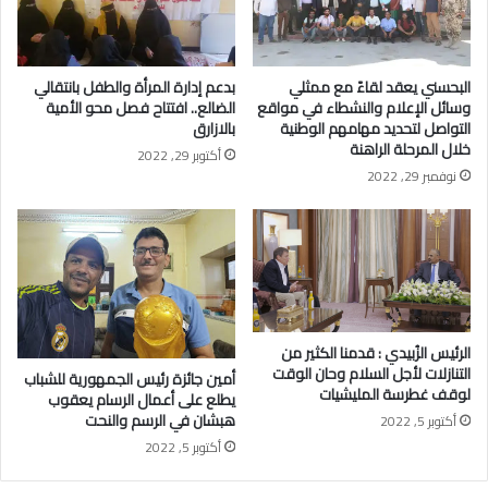
البحسني يعقد لقاءً مع ممثلي
بدعم إدارة المرأة والطفل بانتقالي
وسائل الإعلام والنشطاء في مواقع
الضالع.. افتتاح فصل محو الأمية
التواصل لتحديد مهامهم الوطنية
بالازارق
خلال المرحلة الراهنة
أكتوبر 29, 2022
نوفمبر 29, 2022
الرئيس الزُبيدي : قدمنا الكثير من
التنازلات لأجل السلام وحان الوقت
أمين جائزة رئيس الجمهورية للشباب
لوقف غطرسة المليشيات
يطلع على أعمال الرسام يعقوب
هبشان في الرسم والنحت
أكتوبر 5, 2022
أكتوبر 5, 2022