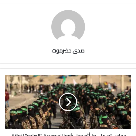
صدى حضرموت
حماس ترد على ما أثير حول شرط السعودية "الصادم" لإطلاق