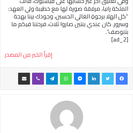
وفي تعليق آخر عبر حسابها على فيسبوك، قالت
الملكة رانيا، مرفقة صورة لها مع خطيبة ولي العهد:
“كل الهلا برجوةِ الغالي الحسين، وجودك بينا بهجة
وسرور. كان عندي بنتين صاروا ثلاث، فرحتنا فيكم ما
بتنوصف”.
[ad_2]
إقرأ الخبر من المصدر
فيسبوك
تويتر
لينكدإن
ماسنجر
واتساب
تيلقرام
ڤايبر
مشاركة عبر البريد