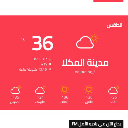
الطقس
36
℃
مدينة المكلا
36º - 30º
41%
13.45 كيلومتر/ساعة
غيوم متفرقة
35
34
36
36
36
℃
℃
℃
℃
℃
الأحد
الأثنين
الثلاثاء
الأربعاء
الخميس
يذاع الآن على راديو الأمل FM