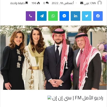
CNN عربي
أ
أغسطس 18, 2022
0
196
دقيقة واحدة
ر
فيسبوك
تويتر
لينكدإن
ماسنجر
واتساب
تيلقرام
ڤايبر
س
ل
ب
ر
ي
د
ا
إ
ل
ك
ت
ر
و
ن
ي
راديو الأمل FM | سي إن إن
ا