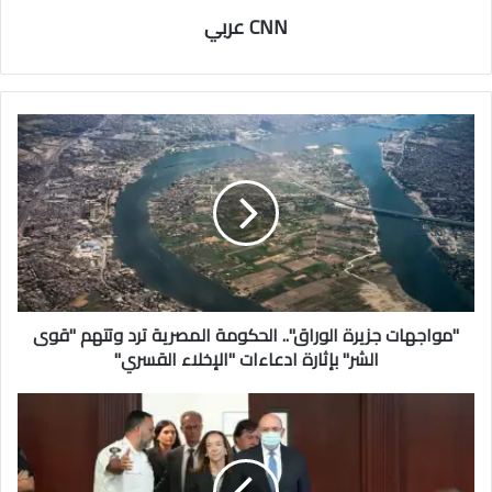
CNN عربي
"مواجهات جزيرة الوراق".. الحكومة المصرية ترد وتتهم "قوى
الشر" بإثارة ادعاءات "الإخلاء القسري"